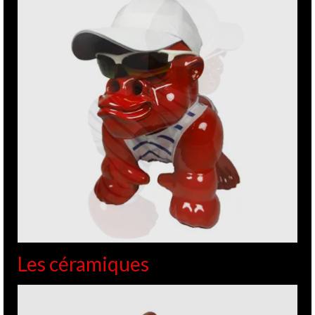
de
GITE
|
Posté dans :
MUSÉES - FONDATIONS
|
0
Edifié au 12e siècle puis remanié successivement aux 16e et
19e par la grand-mère du peintre qui le rendit habitable, le
château se visite depuis 1954. C’est au château du Bosc que
le peintre a passé une grande partie de son enfance. Entre
…
Lire la suite
Camjac
,
Chateau du Bosc
,
Toulouse Lautrec