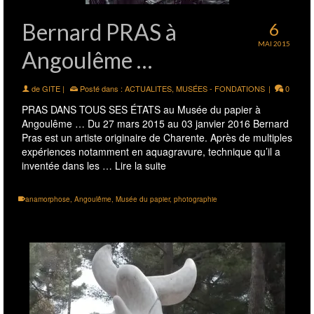
Bernard PRAS à
6
MAI 2015
Angoulême …
de
GITE
|
Posté dans :
ACTUALITES
,
MUSÉES - FONDATIONS
|
0
PRAS DANS TOUS SES ÉTATS au Musée du papier à
Angoulême … Du 27 mars 2015 au 03 janvier 2016 Bernard
Pras est un artiste originaire de Charente. Après de multiples
expériences notamment en aquagravure, technique qu’il a
inventée dans les …
Lire la suite
anamorphose
,
Angoulême
,
Musée du papier
,
photographie