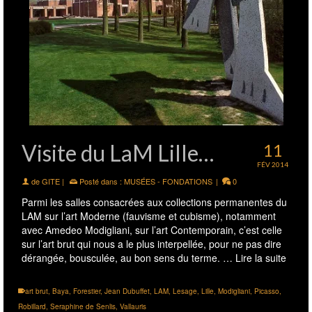
Visite du LaM Lille…
11
FÉV 2014
de
GITE
|
Posté dans :
MUSÉES - FONDATIONS
|
0
Parmi les salles consacrées aux collections permanentes du
LAM sur l’art Moderne (fauvisme et cubisme), notamment
avec Amedeo Modigliani, sur l’art Contemporain, c’est celle
sur l’art brut qui nous a le plus interpellée, pour ne pas dire
dérangée, bousculée, au bon sens du terme. …
Lire la suite
art brut
,
Baya
,
Forestier
,
Jean Dubuffet
,
LAM
,
Lesage
,
Lille
,
Modigliani
,
Picasso
,
Robillard
,
Seraphine de Senlis
,
Vallauris