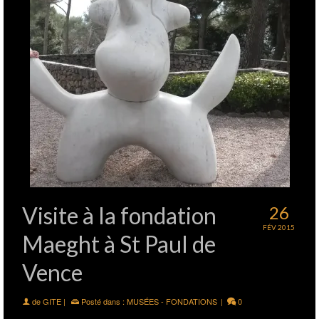
Visite à la fondation
26
FÉV 2015
Maeght à St Paul de
Vence
de
GITE
|
Posté dans :
MUSÉES - FONDATIONS
|
0