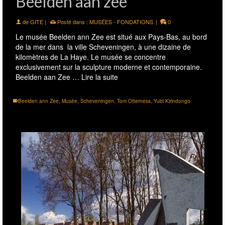
Beelden aan zee
de
GITE
|
Posté dans :
MUSÉES - FONDATIONS
|
0
Le musée Beelden ann Zee est situé aux Pays-Bas, au bord
de la mer dans la ville Scheveningen, à une dizaine de
kilomètres de La Haye. Le musée se concentre
exclusivement sur la sculpture moderne et contemporaine.
Beelden aan Zee …
Lire la suite
Beelden ann Zee
,
Musée
,
Scheveningen
,
Tom Otterness
,
Yubi Kirindongo