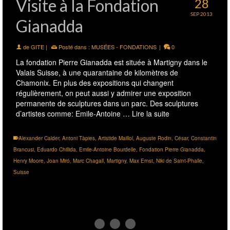
Visite à la Fondation
28
SEP 2013
Gianadda
de
GITE
|
Posté dans :
MUSÉES - FONDATIONS
|
0
La fondation Pierre Gianadda est située à Martigny dans le
Valais Suisse, à une quarantaine de kilomètres de
Chamonix. En plus des expositions qui changent
régulièrement, on peut aussi y admirer une exposition
permanente de sculptures dans un parc. Des sculptures
d’artistes comme: Emile-Antoine …
Lire la suite
Alexander Calder
,
Antoni Tàpies
,
Artistide Maillol
,
Auguste Rodin
,
César
,
Constantin
Brancusi
,
Eduardo Chillida
,
Emile-Antoine Bourdelle
,
Fondation Pierre Gianadda
,
Henry Moore
,
Joan Miró
,
Marc Chagall
,
Martigny
,
Max Ernst
,
Niki de Saint-Phalle
,
Suisse