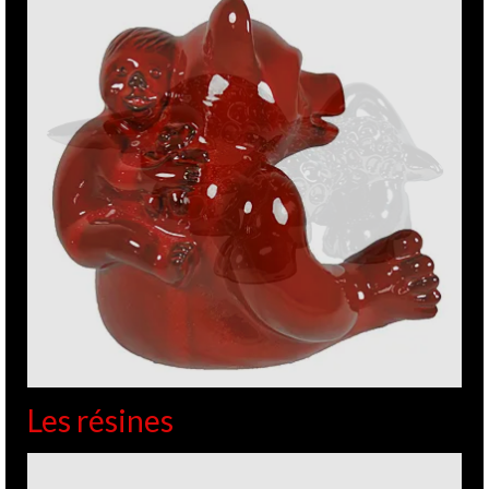
Visite au musée Kroller
25
AOÛT 2013
Muller
de
GITE
|
Posté dans :
MUSÉES - FONDATIONS
|
0
Si vous avez l’occasion de passer par là, n’hésitez pas !
C’est véritablement un superbe endroit, des sculptures en
plein milieu de la nature sur 25 hectares. Vous pouvez vous
balader des heures. Il est possible d’accéder au parc en vélo
…
Lire la suite
Kroller Muller
,
Musée
,
Pays- Bas