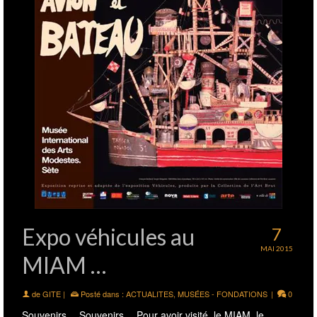
Expo véhicules au
7
MAI 2015
MIAM …
de
GITE
|
Posté dans :
ACTUALITES
,
MUSÉES - FONDATIONS
|
0
Souvenirs… Souvenirs… Pour avoir visité, le MIAM, le