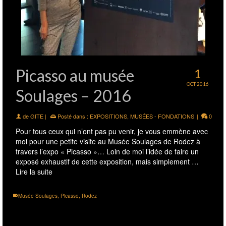
Picasso au musée
1
OCT 2016
Soulages – 2016
de
GITE
|
Posté dans :
EXPOSITIONS
,
MUSÉES - FONDATIONS
|
0
Pour tous ceux qui n’ont pas pu venir, je vous emmène avec
moi pour une petite visite au Musée Soulages de Rodez à
travers l’expo « Picasso »… Loin de moi l’idée de faire un
exposé exhaustif de cette exposition, mais simplement …
Lire la suite
Musée Soulages
,
Picasso
,
Rodez