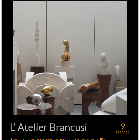
L’ Atelier Brancusi
9
SEP 2015
de
GITE
|
Posté dans :
MUSÉES - FONDATIONS
|
0