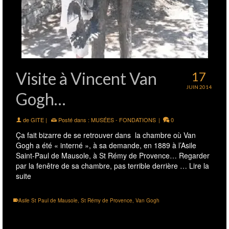
Visite à Vincent Van
17
JUIN 2014
Gogh…
de
GITE
|
Posté dans :
MUSÉES - FONDATIONS
|
0
Ça fait bizarre de se retrouver dans la chambre où Van
Gogh a été « interné », à sa demande, en 1889 à l’Asile
Saint-Paul de Mausole, à St Rémy de Provence… Regarder
par la fenêtre de sa chambre, pas terrible derrière …
Lire la
suite
Asile St Paul de Mausole
,
St Rémy de Provence
,
Van Gogh