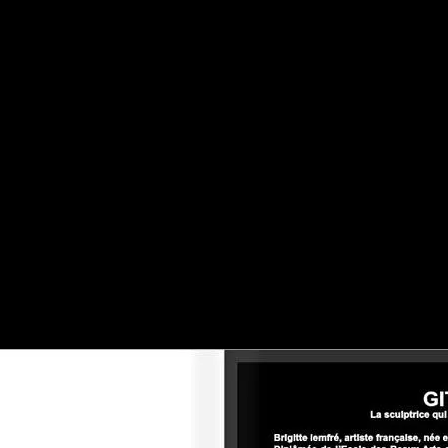
pour ne pas dire dérangée, bousculée, au bon sens du terme
art brut
,
Baya
,
Forestier
,
Jean Dubuffet
,
LAM
,
Lesage
,
Lille
,
Modigliani
,
Picasso
,
Robil