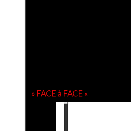
» FACE à FACE «