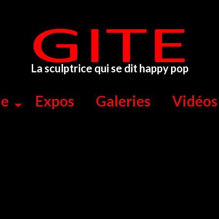
La sculptrice qui se dit happy pop
ue
Expos
Galeries
Vidéos
Visite du LaM Lille…
de
GITE
|
Posté dans :
MUSÉES - FONDATIONS
|
0
Parmi les salles consacrées aux collections permanentes du L
notamment avec Amedeo Modigliani, sur l’art Contemporain, c’est 