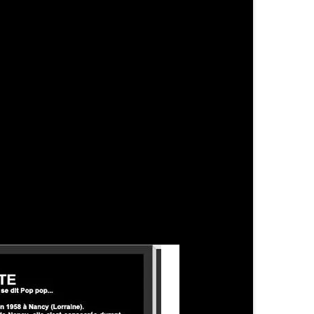
. …
Lire la suite
lard
,
Seraphine de Senlis
,
Vallauris