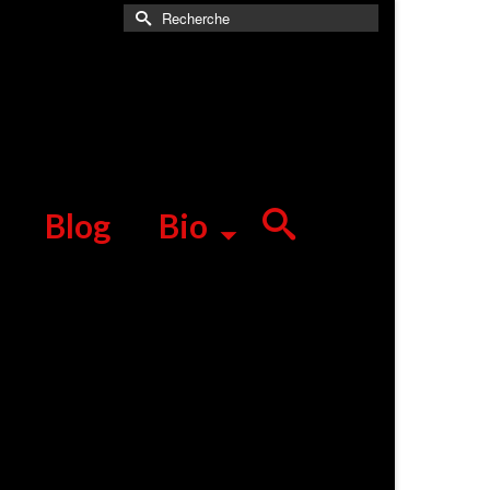
Rechercher :
Blog
Bio
11
FÉV 2014
AM sur l’art Moderne (fauvisme et cubisme),
celle sur l’art brut qui nous a le plus interpellée,