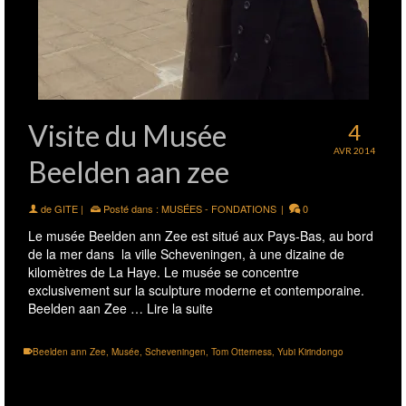
Visite du Musée
4
AVR 2014
Beelden aan zee
de
GITE
|
Posté dans :
MUSÉES - FONDATIONS
|
0
Le musée Beelden ann Zee est situé aux Pays-Bas, au bord
de la mer dans la ville Scheveningen, à une dizaine de
kilomètres de La Haye. Le musée se concentre
exclusivement sur la sculpture moderne et contemporaine.
Beelden aan Zee …
Lire la suite
Beelden ann Zee
,
Musée
,
Scheveningen
,
Tom Otterness
,
Yubi Kirindongo