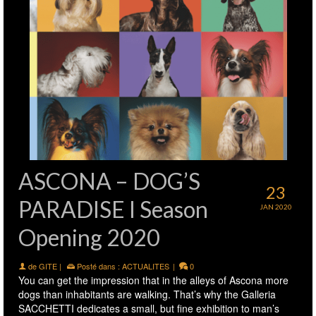
ASCONA – DOG’S
23
PARADISE I Season
JAN 2020
Opening 2020
de
GITE
|
Posté dans :
ACTUALITES
|
0
You can get the impression that in the alleys of Ascona more
dogs than inhabitants are walking. That’s why the Galleria
SACCHETTI dedicates a small, but fine exhibition to man’s