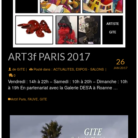
ART3f PARIS 2017
26
JAN 2017
de
GITE
|
Posté dans :
ACTUALITES
,
EXPOS - SALONS
|
0
Vendredi : 14h à 22h – Samedi : 10h à 20h – Dimanche : 10h
à 19h En partenariat avec la Galerie DES’A à Roanne …
Art3f Paris
,
FAUVE
,
GITE