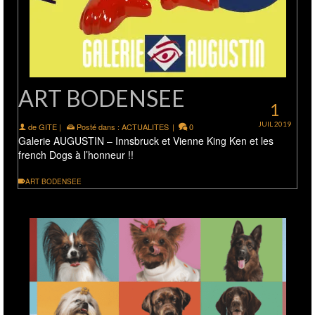
ART BODENSEE
1
JUIL 2019
de
GITE
|
Posté dans :
ACTUALITES
|
0
Galerie AUGUSTIN – Innsbruck et Vienne King Ken et les
french Dogs à l’honneur !!
ART BODENSEE