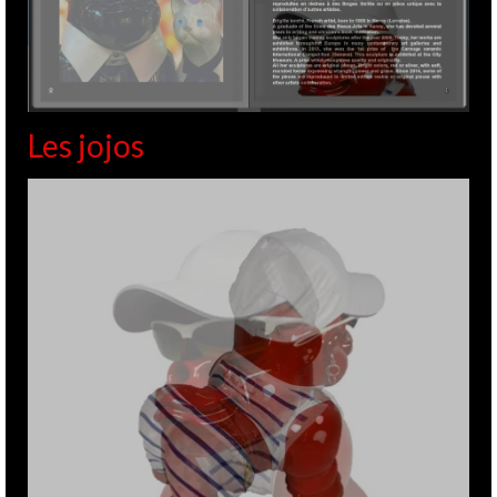
Octobre !
Art3f Nice
,
FAUVE
,
GITE
,
Gite Iemfré
,
ma galerie