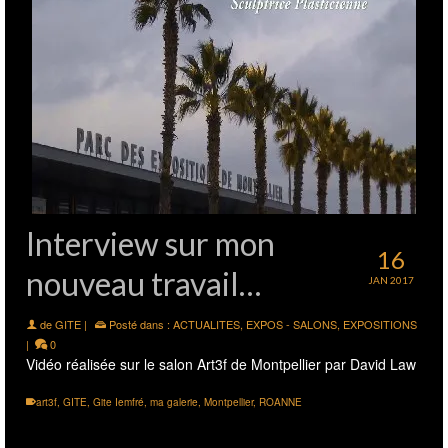
Interview sur mon
16
nouveau travail…
JAN 2017
de
GITE
|
Posté dans :
ACTUALITES
,
EXPOS - SALONS
,
EXPOSITIONS
|
0
Vidéo réalisée sur le salon Art3f de Montpellier par David Law
art3f
,
GITE
,
Gite Iemfré
,
ma galerie
,
Montpellier
,
ROANNE