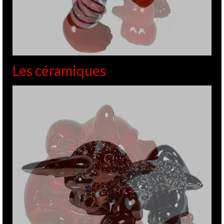
Les jOjO de GiTE
2
OCT 2016
de
GITE
|
Posté dans :
ACTUALITES
|
0
J’ai eu la chance de rencontrer Hervé Le Meur, qui a accepté
de me « critiquer » en portant son regard de philosophe sur
une partie de mon « oeuvre », la série des JoJo … Voila
comment il se présente: Je ne suis …
Lire la suite