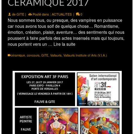
CÉRAMIQUE 2017
de
GITE
|
Posté dans :
ACTUALITES
|
0
Nous sommes tous, ou presque, des vampires en puissance
car nous avons tous soif de quelque chose… Romantisme,
émotion, création, plaisir, aventure… des sentiments qui nous
poussent à faire parfois des actes insensés mais qui toujours,
nous portent vers un …
Lire la suite
céramique
,
concours
,
GITE
,
Vallauris
,
Vallauris Institute of Arts (V.I.A.)