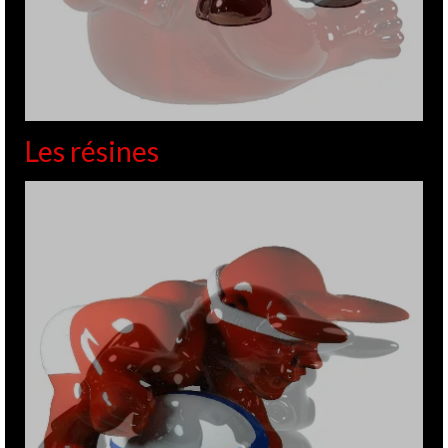
Picasso au musée
1
Soulages – 2016
OCT 2016
de
GITE
|
Posté dans :
EXPOSITIONS
,
MUSÉES - FONDATIONS
|
0
Pour tous ceux qui n’ont pas pu venir, je vous emmène avec
moi pour une petite visite au Musée Soulages de Rodez à
travers l’expo « Picasso »… Loin de moi l’idée de faire un
exposé exhaustif de cette exposition, mais simplement …
Lire
la suite
Musée Soulages
,
Picasso
,
Rodez