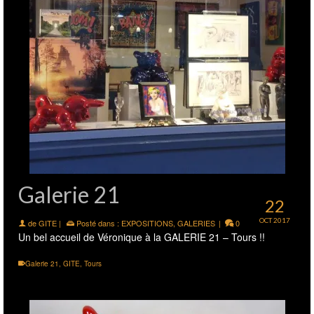
Galerie 21
22
OCT 2017
de
GITE
|
Posté dans :
EXPOSITIONS
,
GALERIES
|
0
Un bel accueil de Véronique à la GALERIE 21 – Tours !!
Galerie 21
,
GITE
,
Tours