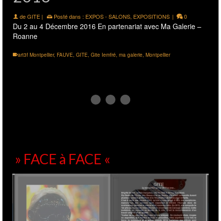
de
GITE
|
Posté dans :
EXPOS - SALONS
,
EXPOSITIONS
|
0
Du 2 au 4 Décembre 2016 En partenariat avec Ma Galerie –
Roanne
art3f Montpellier
,
FAUVE
,
GITE
,
Gite Iemfré
,
ma galerie
,
Montpellier
Art3f NICE
13
OCT 2016
de
GITE
|
Posté dans :
EXPOS - SALONS
|
0
En partenariat avec la Galerie « MA GALERIE » 14 15 16