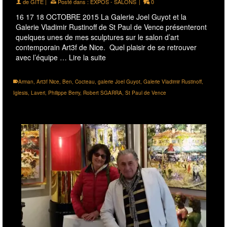
de
GITE
|
Posté dans :
EXPOS - SALONS
|
0
16 17 18 OCTOBRE 2015 La Galerie Joel Guyot et la
Galerie Vladimir Rustinoff de St Paul de Vence présenteront
quelques unes de mes sculptures sur le salon d’art
contemporain Art3f de Nice. Quel plaisir de se retrouver
avec l’équipe …
Lire la suite
Arman
,
Art3f Nice
,
Ben
,
Cocteau
,
galerie Joel Guyot
,
Galerie Vladimir Rustinoff
,
Iglesis
,
Laveri
,
Philippe Berry
,
Robert SGARRA
,
St Paul de Vence