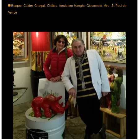
Braque
,
Calder
,
Chagall
,
Chillida
,
fondation Maeght
,
Giacometti
,
Miro
,
St Paul de
Vence