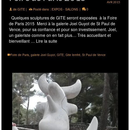
AVR 2015
de
GITE
|
Posté dans :
EXPOS - SALONS
|
0
Quelques sculptures de GITE seront exposées à la Foire
de Paris 2015 Merci à la galerie Joel Guyot de St Paul de
Vence, pour sa confiance et pour son investissement. Joel,
un galeriste comme on en fait plus… Très accueillant et
bienveillant …
Lire la suite
Foire de Paris
,
galerie Joel Guyot
,
GITE
,
Gite Iemfré
,
St Paul de Vence