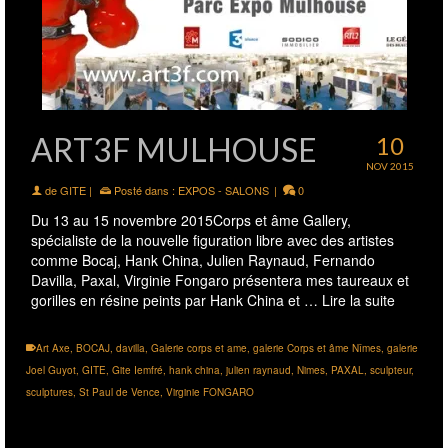
ART3F MULHOUSE
10
NOV 2015
de
GITE
|
Posté dans :
EXPOS - SALONS
|
0
Du 13 au 15 novembre 2015Corps et âme Gallery,
spécialiste de la nouvelle figuration libre avec des artistes
comme Bocaj, Hank China, Julien Raynaud, Fernando
Davilla, Paxal, Virginie Fongaro présentera mes taureaux et
gorilles en résine peints par Hank China et …
Lire la suite
Art Axe
,
BOCAJ
,
davilla
,
Galerie corps et ame
,
galerie Corps et âme Nîmes
,
galerie
Joel Guyot
,
GITE
,
Gite Iemfré
,
hank china
,
julien raynaud
,
Nimes
,
PAXAL
,
sculpteur
,
sculptures
,
St Paul de Vence
,
Virginie FONGARO