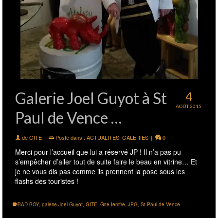
Galerie Joel Guyot à St
4
AOÛT 2015
Paul de Vence …
de
GITE
|
Posté dans :
ACTUALITES
,
GALERIES
|
0
Merci pour l’accueil que lui a réservé JP ! Il n’a pas pu
s’empêcher d’aller tout de suite faire le beau en vitrine… Et
je ne vous dis pas comme ils prennent la pose sous les
flashs des touristes !
BAD BOY
,
galerie Joel Guyot
,
GITE
,
Gite Iemfré
,
JPG
,
St Paul de Vence