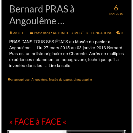
Bernard PRAS à
6
MAI 2015
Angoulême …
de
GITE
|
Posté dans :
ACTUALITES
,
MUSÉES - FONDATIONS
|
0
PRAS DANS TOUS SES ÉTATS au Musée du papier à
Angoulême … Du 27 mars 2015 au 03 janvier 2016 Bernard
Pras est un artiste originaire de Charente. Après de multiples
expériences notamment en aquagravure, technique qu’il a
inventée dans les …
Lire la suite
anamorphose
,
Angoulême
,
Musée du papier
,
photographie
» FACE à FACE «