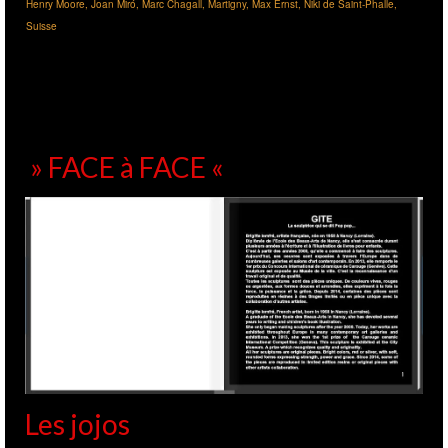
Henry Moore
,
Joan Miró
,
Marc Chagall
,
Martigny
,
Max Ernst
,
Niki de Saint-Phalle
,
Suisse
» FACE à FACE «
Les jojos