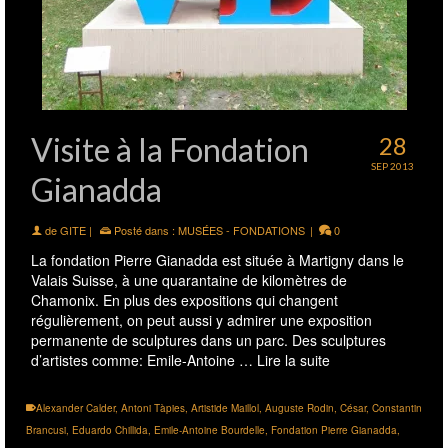
Visite à la Fondation
28
SEP 2013
Gianadda
de
GITE
|
Posté dans :
MUSÉES - FONDATIONS
|
0
La fondation Pierre Gianadda est située à Martigny dans le
Valais Suisse, à une quarantaine de kilomètres de
Chamonix. En plus des expositions qui changent
régulièrement, on peut aussi y admirer une exposition
permanente de sculptures dans un parc. Des sculptures
d’artistes comme: Emile-Antoine …
Lire la suite
Alexander Calder
,
Antoni Tàpies
,
Artistide Maillol
,
Auguste Rodin
,
César
,
Constantin
Brancusi
,
Eduardo Chillida
,
Emile-Antoine Bourdelle
,
Fondation Pierre Gianadda
,