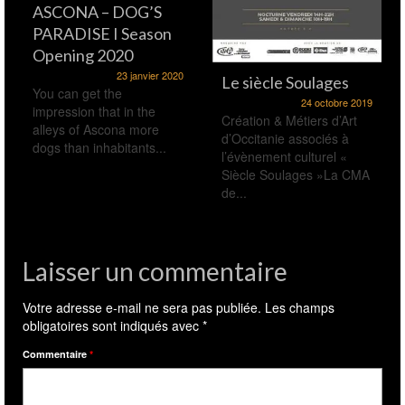
Opening 2020
23 janvier 2020
Le siècle Soulages
You can get the
24 octobre 2019
impression that in the
Création & Métiers d’Art
alleys of Ascona more
d’Occitanie associés à
dogs than inhabitants...
l’évènement culturel «
Siècle Soulages »La CMA
de...
Laisser un commentaire
Votre adresse e-mail ne sera pas publiée.
Les champs
obligatoires sont indiqués avec
*
Commentaire
*