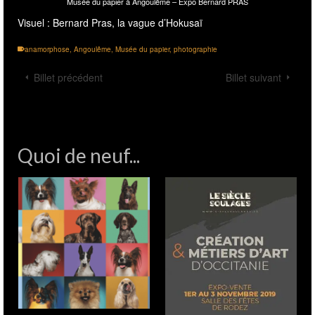
anamorphose
,
Angoulême
,
Musée du papier
,
photographie
Billet précédent
Billet suivant
Quoi de neuf...
ASCONA – DOG’S
PARADISE I Season