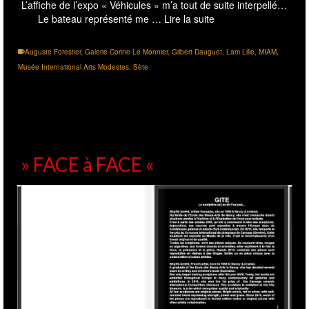
L’affiche de l’expo « Véhicules » m’a tout de suite interpellé…
Le bateau représenté me …
Lire la suite
Auguste Forestier
,
Galerie Corine Le Monnier
,
Gilbert Dauguet
,
Lam Lille
,
MIAM
,
Musée International Arts Modestes
,
Sète
» FACE à FACE «