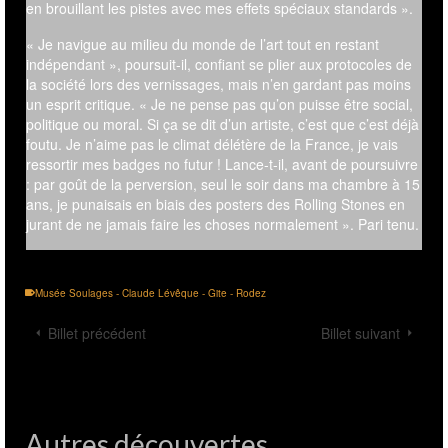
en brouillant les pistes avec mes effets spéciaux standards ».
« Je navigue au milieu du monde de l’art tout en restant
indépendant », poursuit-il, confiant se plier aux protocoles de
la société lors des vernissages, mais n’en gardant pas moins
un esprit critique. « Je ne pense pas qu’on puisse être social,
politique ou moral. Si ça se dit d’un artiste, c’est que c’est déjà
foutu. Je n’aime pas le climat délétère de la France, je vais
ressortir mes badges no futur ! Lance-t-il, avant de poursuivre
: par goût de la perversion, seul le soir dans ma chambre à 15
ans, je punaisais en biais des posters des Rolling Stones en
jurant de ne jamais faire les choses normalement ». Pari tenu.
Musée Soulages - Claude Lévêque - Gite - Rodez
Billet précédent
Billet suivant
Autres découvertes...