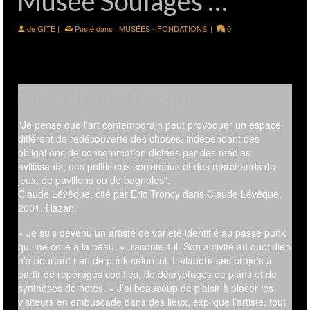
Musée Soulages …
de
GITE
|
Posté dans :
MUSÉES - FONDATIONS
|
0
Dixit Claude Lévêque ….
"Je pense que l'art contemporain peut provoquer un espace
différent de redécouverte des choses, indépendant des
obligations de consommation dictées par des médias
avilissants, des politiciens corrompus et des marchands de
jeux, de pavillons ou de bagnoles".
Claude Lévêque, cité par Eric Troncy dans Claude Lévêque,
2001, Hazan.
« Je suis devenu un artiste de variété identifié au passé punk
qui me colle à la peau. », raconte-t-il. Son activité au quotidien
n’a pourtant rien de punk selon lui. Il élabore ses projets à
partir de repérages codifiés, de décryptages de plans et de
synthèses de notes. « J’ai beaucoup de plaisir à placer les
visiteurs en embuscade dans des lieux, explique l’artiste, tout