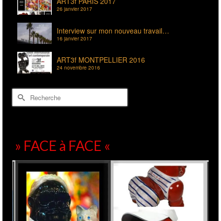
ART3f PARIS 2017
26 janvier 2017
Interview sur mon nouveau travail…
16 janvier 2017
ART3f MONTPELLIER 2016
24 novembre 2016
Rechercher :
» FACE à FACE «