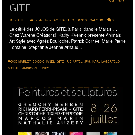
AOÛT 2016
GITE
de
GITE
|
Posté dans :
ACTUALITES
,
EXPOS - SALONS
|
0
Le défilé des JOJOS de GITE, à Paris, dans le Marais …
Chez Warene Créations! Kathy K’vennic présente Animals
Art Style avec Agnès Boulloche, Patrick Cornée, Marie-Pierre
Fontaine, Stéphanie Jeanne Arnaud …
BOB MARLEY
,
COCO CHANEL
,
GITE
,
IRIS APFEL
,
JPG
,
KARL LAGERFELD
,
MICHAEL JACKSON
,
PUNKY