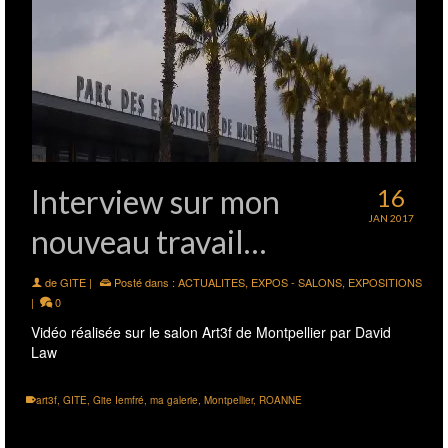
Interview sur mon
16
JAN 2017
nouveau travail…
de
GITE
|
Posté dans :
ACTUALITES
,
EXPOS - SALONS
,
EXPOSITIONS
|
0
Vidéo réalisée sur le salon Art3f de Montpellier par David
Law
art3f
,
GITE
,
Gite Iemfré
,
ma galerie
,
Montpellier
,
ROANNE