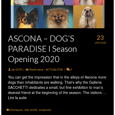
ASCONA – DOG’S
23
JAN 2020
PARADISE I Season
Opening 2020
de
GITE
|
Posté dans :
ACTUALITES
|
0
You can get the impression that in the alleys of Ascona more
dogs than inhabitants are walking. That’s why the Galleria
SACCHETTI dedicates a small, but fine exhibition to man’s
dearest friend at the beginning of the season. The visitors …
Lire la suite
céramiques
,
Gite Iemfré
,
sculptures