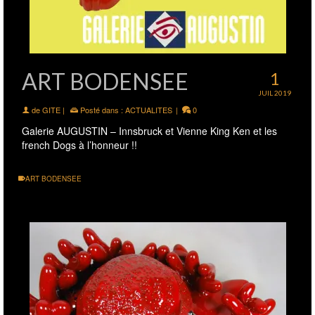
ART BODENSEE
1
JUIL 2019
de
GITE
|
Posté dans :
ACTUALITES
|
0
Galerie AUGUSTIN – Innsbruck et Vienne King Ken et les
french Dogs à l’honneur !!
ART BODENSEE