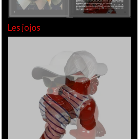
Exposition Galerie
2
MAI 2016
Sylvie Platini Lyon
de
GITE
|
Posté dans :
ACTUALITES
,
EXPOS - SALONS
|
0
Un grand merci à Pascal et Sylvie Platini pour l’organisation
de cette exposition avec le peintre Hank China. L’occasion
de présenter quelques nouveautés…
Chine de Hank
,
David ZELLER
,
Galerie Sylvie Platini
,
Lyon