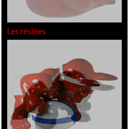
de rendre hommage à ce couple de galeristes avec lequel
j’avais créé des liens et …
Lire la suite
Clermont Ferrand
,
GITE
,
Gite Iemfré
,
Les Intemporels