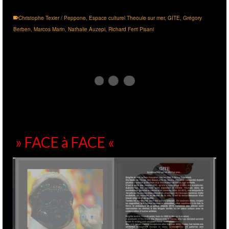
Christophe Texier / Peppone
,
Espace culturel Theoule sur mer
,
GITE
,
Grégory
Berben
,
Marcos Marin
,
Nathalie Auzepi
,
Richard Ferri Pisani