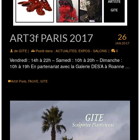
ART3f PARIS 2017
26
JAN 2017
de
GITE
|
Posté dans :
ACTUALITES
,
EXPOS - SALONS
|
0
Vendredi : 14h à 22h – Samedi : 10h à 20h – Dimanche :
10h à 19h En partenariat avec la Galerie DES’A à Roanne …
Art3f Paris
,
FAUVE
,
GITE