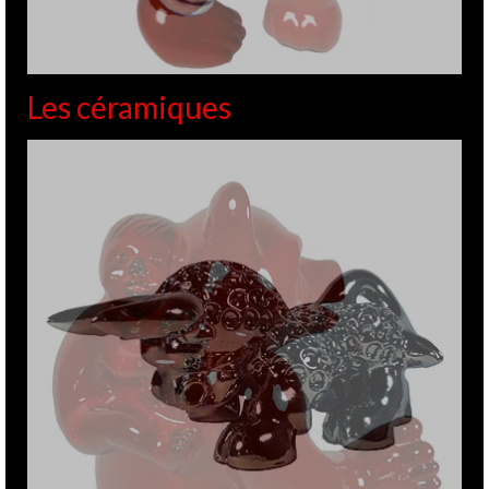
Galerie Les Intemporels
10
MAR 2016
de
GITE
|
Posté dans :
ACTUALITES
,
GALERIES
|
0
Après 2 ans d’absence sur Clermont-Ferrand, suite à la
fermeture de la Galerie Salvany, avec laquelle j’ai travaillé
pendant de nombreuses années. L’occasion m’est donnée