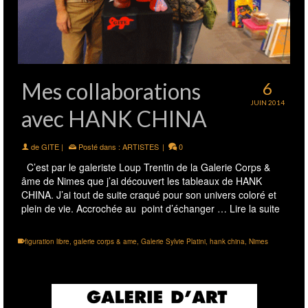
Mes collaborations
6
JUIN 2014
avec HANK CHINA
de
GITE
|
Posté dans :
ARTISTES
|
0
C’est par le galeriste Loup Trentin de la Galerie Corps &
âme de Nimes que j’ai découvert les tableaux de HANK
CHINA. J’ai tout de suite craqué pour son univers coloré et
plein de vie. Accrochée au point d’échanger …
Lire la suite
figuration libre
,
galerie corps & ame
,
Galerie Sylvie Platini
,
hank china
,
Nimes