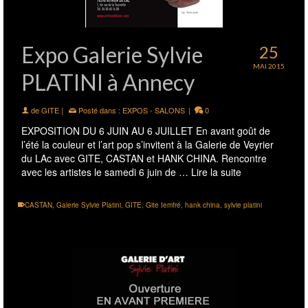
Expo Galerie Sylvie
25
MAI 2015
PLATINI à Annecy
de
GITE
|
Posté dans :
EXPOS - SALONS
|
0
EXPOSITION DU 6 JUIN AU 6 JUILLET En avant goût de
l’été la couleur et l’art pop s’invitent à la Galerie de Veyrier
du LAc avec GITE, CASTAN et HANK CHINA. Rencontre
avec les artistes le samedi 6 juin de …
Lire la suite
CASTAN
,
Galerie Sylvie Platini
,
GITE
,
Gite Iemfré
,
hank china
,
sylvie platini