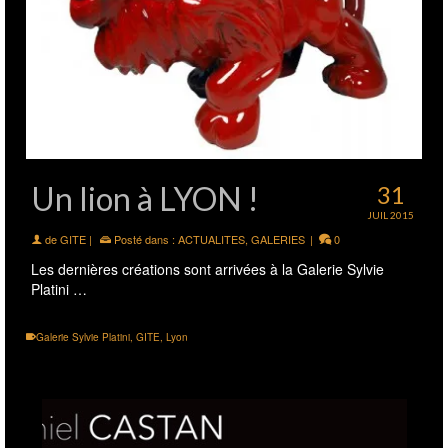
Un lion à LYON !
31
JUIL 2015
de
GITE
|
Posté dans :
ACTUALITES
,
GALERIES
|
0
Les dernières créations sont arrivées à la Galerie Sylvie
Platini …
Galerie Sylvie Platini
,
GITE
,
Lyon