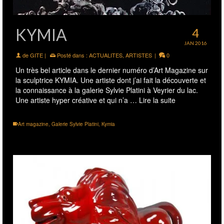
KYMIA
4
JAN 2016
de
GITE
|
Posté dans :
ACTUALITES
,
ARTISTES
|
0
Un très bel article dans le dernier numéro d’Art Magazine sur
la sculptrice KYMIA. Une artiste dont j’ai fait la découverte et
la connaissance à la galerie Sylvie Platini à Veyrier du lac.
Une artiste hyper créative et qui n’a …
Lire la suite
Art magazine
,
Galerie Sylvie Platini
,
Kymia