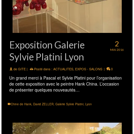
Exposition Galerie
2
MAI 2016
Sylvie Platini Lyon
de
GITE
|
Posté dans :
ACTUALITES
,
EXPOS - SALONS
|
0
Un grand merci à Pascal et Sylvie Platini pour l’organisation
de cette exposition avec le peintre Hank China. L’occasion
de présenter quelques nouveautés…
Chine de Hank
,
David ZELLER
,
Galerie Sylvie Platini
,
Lyon