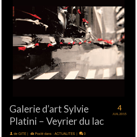
Galerie d’art Sylvie
4
JUIL 2015
Platini – Veyrier du lac
de
GITE
|
Posté dans :
ACTUALITES
|
0