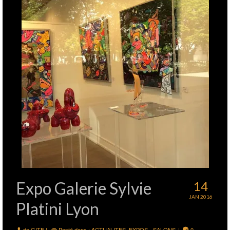
Expo Galerie Sylvie
14
JAN 2016
Platini Lyon
de
GITE
|
Posté dans :
ACTUALITES
,
EXPOS - SALONS
|
0