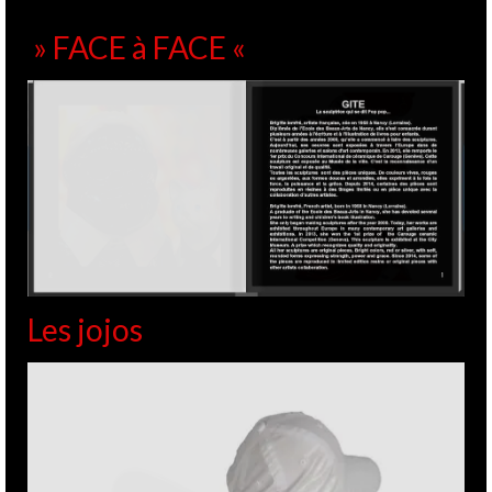
» FACE à FACE «
Les jojos