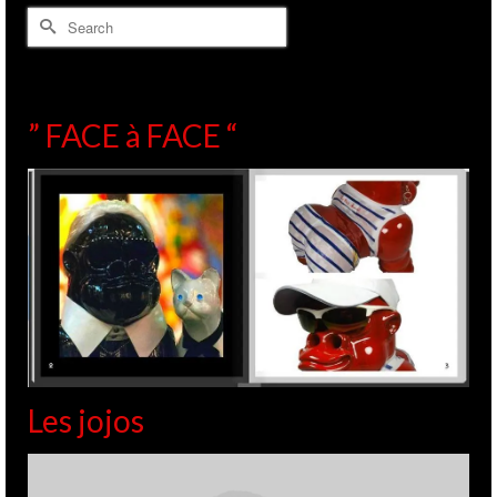
Search
for:
” FACE à FACE “
Les jojos