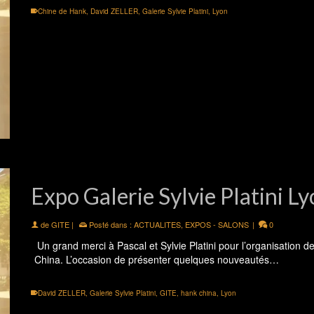
Chine de Hank
,
David ZELLER
,
Galerie Sylvie Platini
,
Lyon
Expo Galerie Sylvie Platini L
de
GITE
|
Posté dans :
ACTUALITES
,
EXPOS - SALONS
|
0
Un grand merci à Pascal et Sylvie Platini pour l’organisation d
China. L’occasion de présenter quelques nouveautés…
David ZELLER
,
Galerie Sylvie Platini
,
GITE
,
hank china
,
Lyon