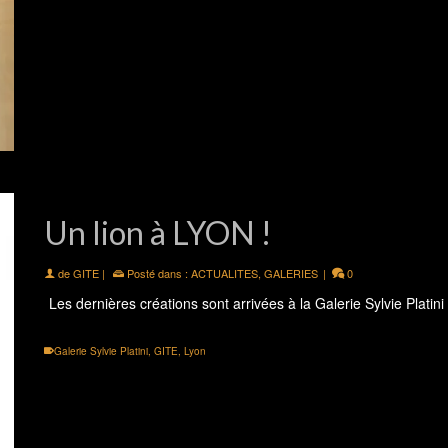
Un lion à LYON !
de
GITE
|
Posté dans :
ACTUALITES
,
GALERIES
|
0
Les dernières créations sont arrivées à la Galerie Sylvie Platin
Galerie Sylvie Platini
,
GITE
,
Lyon