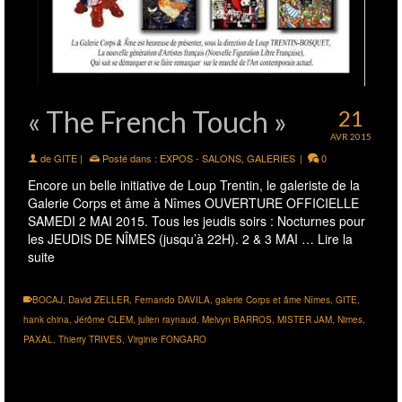
« The French Touch »
21
AVR 2015
de
GITE
|
Posté dans :
EXPOS - SALONS
,
GALERIES
|
0
Encore un belle initiative de Loup Trentin, le galeriste de la
Galerie Corps et âme à Nîmes OUVERTURE OFFICIELLE
SAMEDI 2 MAI 2015. Tous les jeudis soirs : Nocturnes pour
les JEUDIS DE NÎMES (jusqu’à 22H). 2 & 3 MAI …
Lire la
suite
BOCAJ
,
David ZELLER
,
Fernando DAVILA
,
galerie Corps et âme Nîmes
,
GITE
,
hank china
,
Jérôme CLEM
,
julien raynaud
,
Melvyn BARROS
,
MISTER JAM
,
Nimes
,
PAXAL
,
Thierry TRIVES
,
Virginie FONGARO