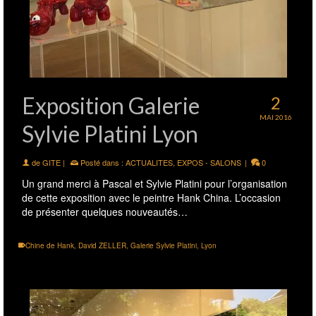
Exposition Galerie
2
MAI 2016
Sylvie Platini Lyon
de
GITE
|
Posté dans :
ACTUALITES
,
EXPOS - SALONS
|
0
Un grand merci à Pascal et Sylvie Platini pour l’organisation
de cette exposition avec le peintre Hank China. L’occasion
de présenter quelques nouveautés…
Chine de Hank
,
David ZELLER
,
Galerie Sylvie Platini
,
Lyon