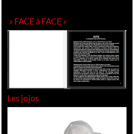
» FACE à FACE «
Les jojos