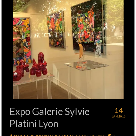
Expo Galerie Sylvie
14
JAN 2016
Platini Lyon
de
GITE
|
Posté dans :
ACTUALITES
,
EXPOS - SALONS
|
0