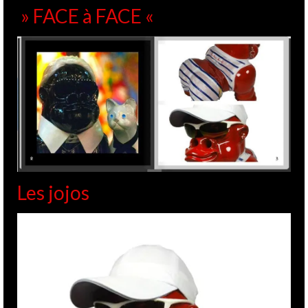
» FACE à FACE «
Les jojos