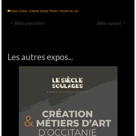
expo Colors
,
Galerie Sylvie Platini
,
Veyrier du lac
Billet précédent
Billet suivant
Les autres expos...