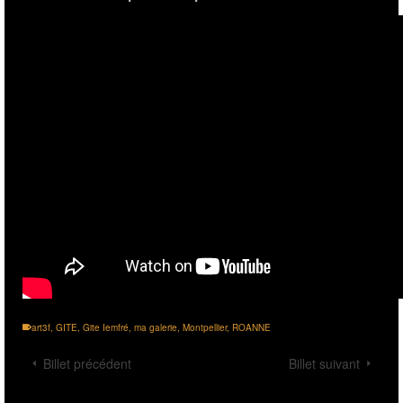
art3f
,
GITE
,
Gite Iemfré
,
ma galerie
,
Montpellier
,
ROANNE
Billet précédent
Billet suivant