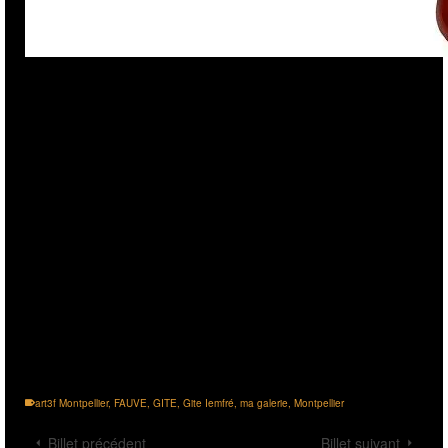
art3f Montpellier
,
FAUVE
,
GITE
,
Gite Iemfré
,
ma galerie
,
Montpellier
Billet précédent
Billet suivant