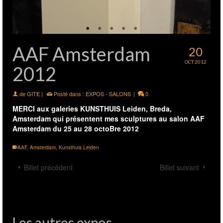
AAF Amsterdam
20
OCT 2012
2012
de
GITE
|
Posté dans :
EXPOS - SALONS
|
0
MERCI aux
galeries KUNSTHUIS
Leiden, Breda,
Amsterdam qui présentent mes sculptures au salon AAF
Amsterdam du 25 au 28 octoBre 2012
AAF
,
Amsterdam
,
Kunsthuis Leiden
Billet précédent
Billet suivant
Les autres expos...