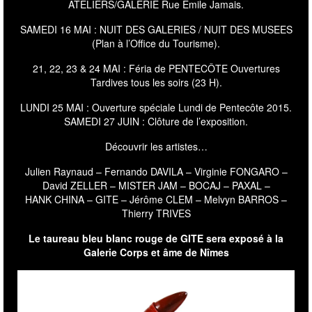
ATELIERS/GALERIE Rue Emile Jamais.
SAMEDI 16 MAI : NUIT DES GALERIES / NUIT DES MUSEES
(Plan à l’Office du Tourisme).
21, 22, 23 & 24 MAI : Féria de PENTECÔTE Ouvertures
Tardives tous les soirs (23 H).
LUNDI 25 MAI : Ouverture spéciale Lundi de Pentecôte 2015.
SAMEDI 27 JUIN : Clôture de l’exposition.
Découvrir les artistes…
Julien Raynaud
–
Fernando DAVILA
–
Virginie FONGARO
–
David ZELLER
– MISTER JAM –
BOCAJ
–
PAXAL
–
HANK CHINA
–
GITE
–
Jérôme CLEM
–
Melvyn BARROS
–
Thierry TRIVES
Le taureau bleu blanc rouge de
GITE
sera exposé à la
Galerie Corps et âme de Nîmes