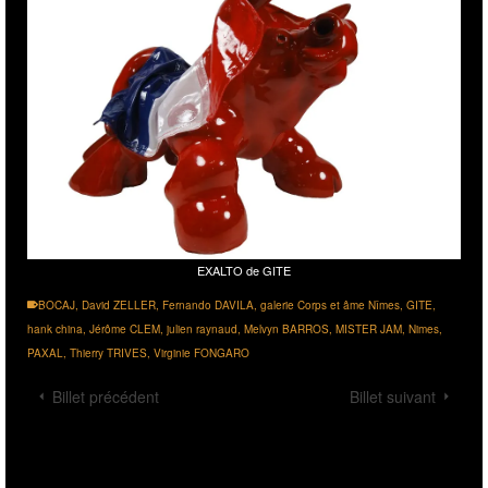
EXALTO de GITE
BOCAJ
,
David ZELLER
,
Fernando DAVILA
,
galerie Corps et âme Nîmes
,
GITE
,
hank china
,
Jérôme CLEM
,
julien raynaud
,
Melvyn BARROS
,
MISTER JAM
,
Nimes
,
PAXAL
,
Thierry TRIVES
,
Virginie FONGARO
Billet précédent
Billet suivant