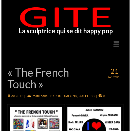
La sculptrice qui se dit happy pop
« The French
21
AVR 2015
Touch »
de
GITE
|
Posté dans :
EXPOS - SALONS
,
GALERIES
|
0