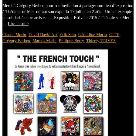
Merci à Grégory Berben pour son invitation à partager son lieu d’exposition
à Théoule sur Mer, durant son expo du 17 juillet au 2 aôut. Un bel exemple
de solidarité entre artistes …. Exposition Estivale 2015 / Théoule sur Mer
…
Lire la suite
Claude Morin
,
David David Art
,
Erik Sain
,
Géraldine Morin
,
GITE
,
Grégory Berben
,
Marcos Marin
,
Philippe Berry
,
Thierry TRIVES