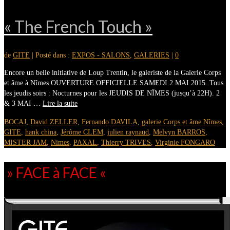
« The French Touch »
de
GITE
|
Posté dans :
EXPOS - SALONS
,
GALERIES
|
0
Encore un belle initiative de Loup Trentin, le galeriste de la Galerie Corps
et âme à Nîmes OUVERTURE OFFICIELLE SAMEDI 2 MAI 2015. Tous
les jeudis soirs : Nocturnes pour les JEUDIS DE NÎMES (jusqu’à 22H). 2
& 3 MAI …
Lire la suite
BOCAJ
,
David ZELLER
,
Fernando DAVILA
,
galerie Corps et âme Nîmes
,
GITE
,
hank china
,
Jérôme CLEM
,
julien raynaud
,
Melvyn BARROS
,
MISTER JAM
,
Nimes
,
PAXAL
,
Thierry TRIVES
,
Virginie FONGARO
» FACE à FACE «