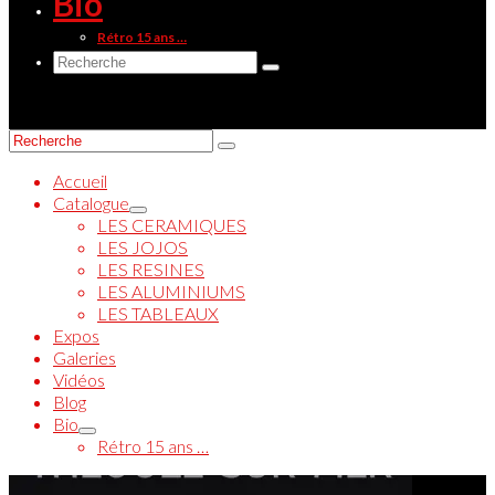
Bio
Rétro 15 ans …
Rechercher :
Rechercher :
Accueil
Catalogue
LES CERAMIQUES
LES JOJOS
LES RESINES
LES ALUMINIUMS
LES TABLEAUX
Expos
Galeries
Vidéos
Blog
Bio
Rétro 15 ans …