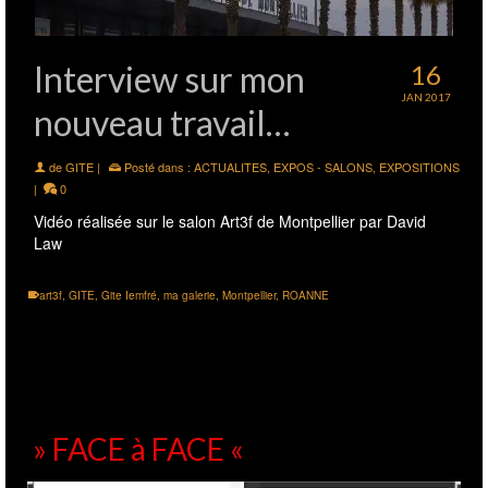
Interview sur mon
16
JAN 2017
nouveau travail…
de
GITE
|
Posté dans :
ACTUALITES
,
EXPOS - SALONS
,
EXPOSITIONS
|
0
Vidéo réalisée sur le salon Art3f de Montpellier par David
Law
art3f
,
GITE
,
Gite Iemfré
,
ma galerie
,
Montpellier
,
ROANNE
» FACE à FACE «