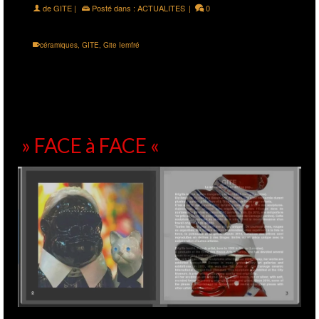
de
GITE
|
Posté dans :
ACTUALITES
|
0
céramiques
,
GITE
,
Gite Iemfré
» FACE à FACE «