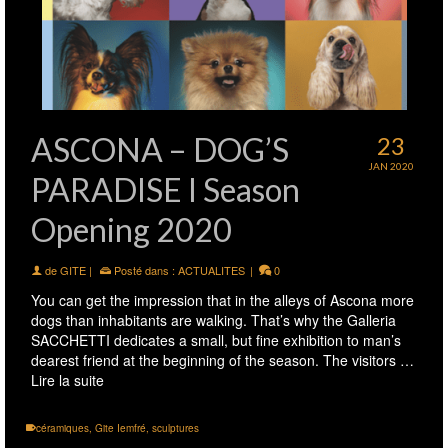
ASCONA – DOG’S
23
JAN 2020
PARADISE I Season
Opening 2020
de
GITE
|
Posté dans :
ACTUALITES
|
0
You can get the impression that in the alleys of Ascona more
dogs than inhabitants are walking. That’s why the Galleria
SACCHETTI dedicates a small, but fine exhibition to man’s
dearest friend at the beginning of the season. The visitors …
Lire la suite
céramiques
,
Gite Iemfré
,
sculptures