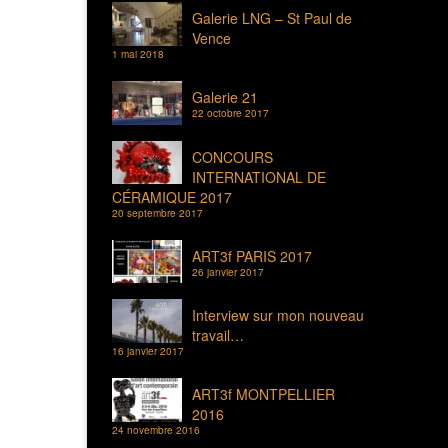
Galerie LNG – St Paul de
Vence
1 mai 2018
Galerie 21
22 octobre 2017
CONCOURS
INTERNATIONAL DE
CÉRAMIQUE 2017
20 septembre 2017
ART3f PARIS 2017
26 janvier 2017
Interview sur mon nouveau
travail…
16 janvier 2017
ART3f MONTPELLIER
2016
24 novembre 2016