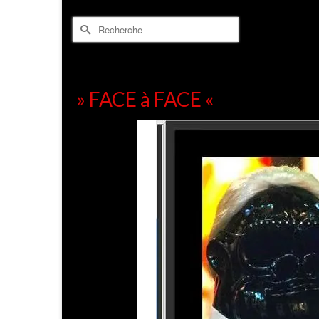
Rechercher :
» FACE à FACE «