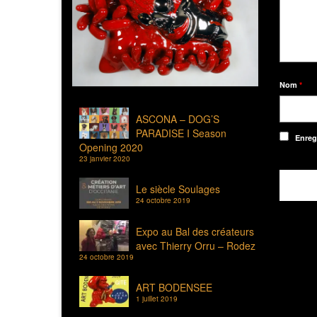
Nom
*
ASCONA – DOG’S
PARADISE I Season
Enreg
Opening 2020
23 janvier 2020
Le siècle Soulages
24 octobre 2019
Expo au Bal des créateurs
avec Thierry Orru – Rodez
24 octobre 2019
ART BODENSEE
1 juillet 2019