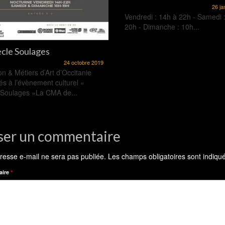
26 ja
Vendredi : 14h à 22h - Samedi 
20h - Dimanche : 10h...
ècle Soulages
24 octobre 2019
on & Métiers d’Art d’Occitanie
és à l’évènement culturel «
 Soulages »La CMA de...
ser un commentaire
resse e-mail ne sera pas publiée.
Les champs obligatoires sont indiqu
aire
*