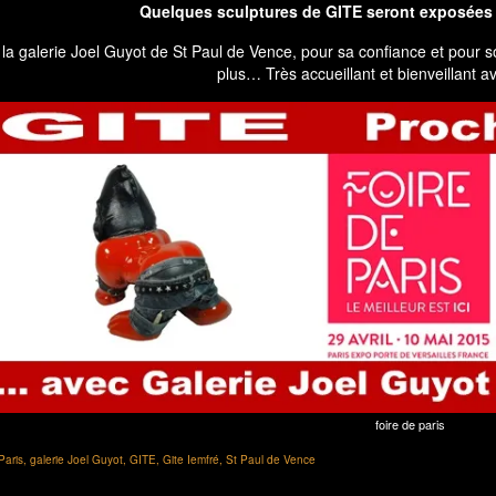
Quelques sculptures de
GITE
seront exposées
 la
galerie Joel Guyot
de St Paul de Vence, pour sa confiance et pour so
plus… Très accueillant et bienveillant av
foire de paris
Paris
,
galerie Joel Guyot
,
GITE
,
Gite Iemfré
,
St Paul de Vence