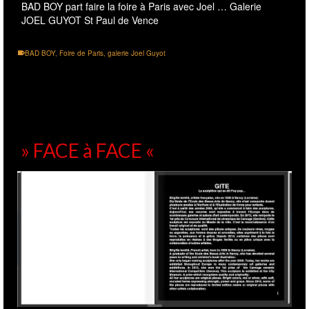
BAD BOY part faire la foire à Paris avec Joel … Galerie
JOEL GUYOT St Paul de Vence
BAD BOY
,
Foire de Paris
,
galerie Joel Guyot
» FACE à FACE «