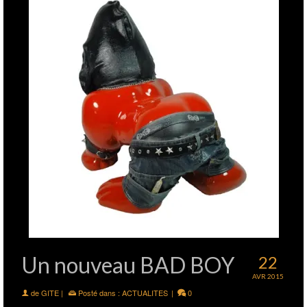
Un nouveau BAD BOY
22
AVR 2015
de
GITE
|
Posté dans :
ACTUALITES
|
0