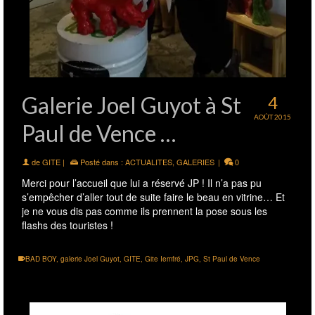
Galerie Joel Guyot à St
4
AOÛT 2015
Paul de Vence …
de
GITE
|
Posté dans :
ACTUALITES
,
GALERIES
|
0
Merci pour l’accueil que lui a réservé JP ! Il n’a pas pu
s’empêcher d’aller tout de suite faire le beau en vitrine… Et
je ne vous dis pas comme ils prennent la pose sous les
flashs des touristes !
BAD BOY
,
galerie Joel Guyot
,
GITE
,
Gite Iemfré
,
JPG
,
St Paul de Vence