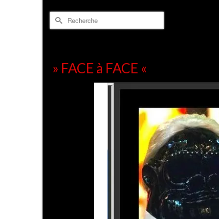
Rechercher :
» FACE à FACE «