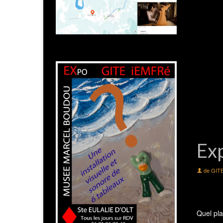
Ex
de
GIT
Quel pla
Merci à 
soignées