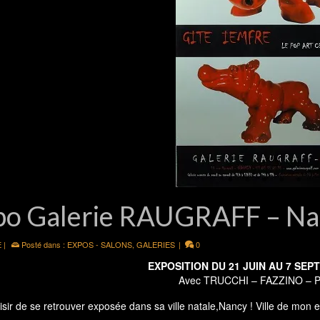
po Galerie RAUGRAFF – Na
E
|
Posté dans :
EXPOS - SALONS
,
GALERIES
|
0
EXPOSITION DU 21 JUIN AU 7 SEP
Avec TRUCCHI –
FAZZINO
– 
isir de se retrouver exposée dans sa ville natale,Nancy ! Ville de mo
Philippe Echenlor, galeriste, qui a su faire de sa Galerie un lieu incon
, un très grand respect des artistes. Un investissement de toute une vi