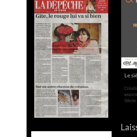
Créations!...
Le si
Créati
associ
Siècle
Lais
Votre ad
Comment