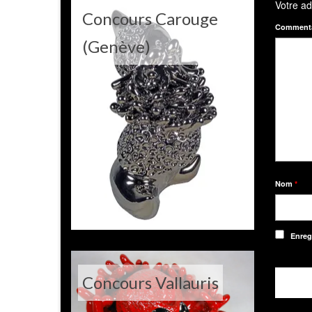
Concours Carouge
(Genève)
Nom
*
Enreg
Concours Vallauris