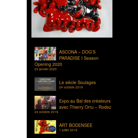
ASCONA – DOG’S
PARADISE I Season
Opening 2020
23 janvier 2020
Le siècle Soulages
24 octobre 2019
Expo au Bal des créateurs
avec Thierry Orru – Rodez
24 octobre 2019
ART BODENSEE
1 juillet 2019