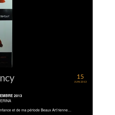
ncy
15
JUIN 2013
TEMBRE 2013
PERINA
n enfance et de ma période Beaux Art’rienne…
tournable pour l’art en France… Toujours des expos très
e.