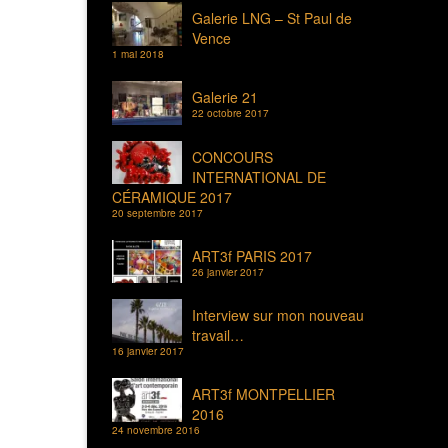
Galerie LNG – St Paul de
Vence
1 mai 2018
Galerie 21
22 octobre 2017
CONCOURS
INTERNATIONAL DE
CÉRAMIQUE 2017
20 septembre 2017
ART3f PARIS 2017
26 janvier 2017
Interview sur mon nouveau
travail…
16 janvier 2017
ART3f MONTPELLIER
2016
24 novembre 2016