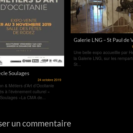
Galerie LNG – St Paul de
1
Une belle expo accueillie par H
la Galerie LNG, sur les rempart
St...
ècle Soulages
24 octobre 2019
on & Métiers d’Art d’Occitanie
és à l’évènement culturel «
 Soulages »La CMA de...
ser un commentaire
resse e-mail ne sera pas publiée.
Les champs obligatoires sont indiqu
aire
*