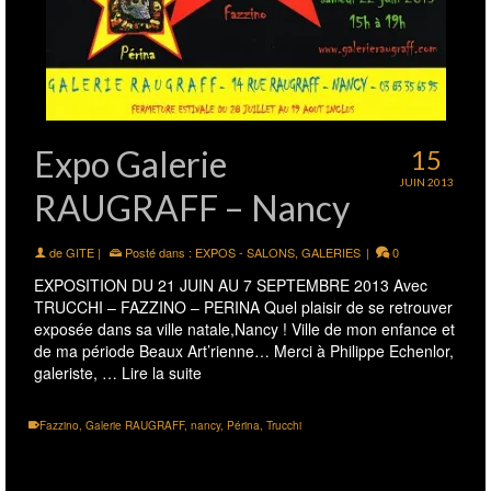
Expo Galerie
15
JUIN 2013
RAUGRAFF – Nancy
de
GITE
|
Posté dans :
EXPOS - SALONS
,
GALERIES
|
0
EXPOSITION DU 21 JUIN AU 7 SEPTEMBRE 2013 Avec
TRUCCHI – FAZZINO – PERINA Quel plaisir de se retrouver
exposée dans sa ville natale,Nancy ! Ville de mon enfance et
de ma période Beaux Art’rienne… Merci à Philippe Echenlor,
galeriste, …
Lire la suite
Fazzino
,
Galerie RAUGRAFF
,
nancy
,
Périna
,
Trucchi