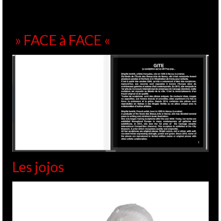
» FACE à FACE «
Les jojos