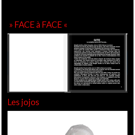
» FACE à FACE «
Les jojos