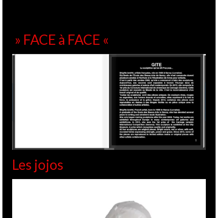
» FACE à FACE «
Les jojos