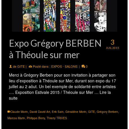
Expo Grégory BERBEN
3
JUIL 2015
à Théoule sur mer
de
GITE
|
Posté dans :
EXPOS - SALONS
|
0
Merci à Grégory Berben pour son invitation à partager son
lieu d’exposition à Théoule sur Mer, durant son expo du 17
juillet au 2 aôut. Un bel exemple de solidarité entre artistes
…. Exposition Estivale 2015 / Théoule sur Mer …
Lire la
suite
Claude Morin
,
David David Art
,
Erik Sain
,
Géraldine Morin
,
GITE
,
Grégory Berben
,
Marcos Marin
,
Philippe Berry
,
Thierry TRIVES