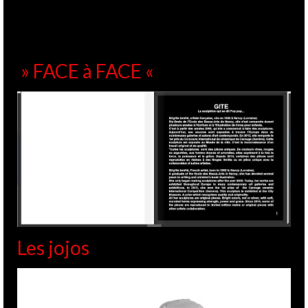
» FACE à FACE «
Les jojos