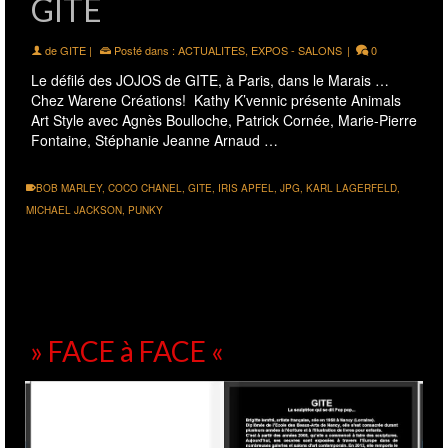
GITE
de
GITE
|
Posté dans :
ACTUALITES
,
EXPOS - SALONS
|
0
Le défilé des JOJOS de GITE, à Paris, dans le Marais …
Chez Warene Créations! Kathy K’vennic présente Animals
Art Style avec Agnès Boulloche, Patrick Cornée, Marie-Pierre
Fontaine, Stéphanie Jeanne Arnaud …
BOB MARLEY
,
COCO CHANEL
,
GITE
,
IRIS APFEL
,
JPG
,
KARL LAGERFELD
,
MICHAEL JACKSON
,
PUNKY
» FACE à FACE «