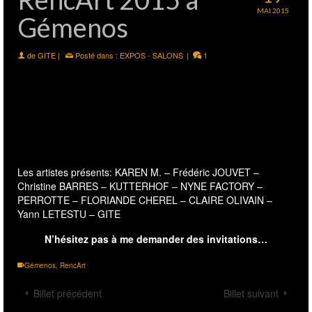
MAI 2015
Gémenos
de
GITE
|
Posté dans :
EXPOS - SALONS
|
1
Rencontre d’Art contemporain de
Gémenos
du JEUDI 28 AU DIMANCHE 31 MAI
Les artistes présents:
KAREN M.
–
Frédéric JOUVET
–
Christine BARRES
–
KUTTERHOF
–
NYNE FACTORY
–
PERROTTE
–
FLORIANDE CHEREL
–
CLAIRE OLIVAIN
–
Yann LETESTU
– GITE
N’hésitez pas à me demander des invitations…
Gémenos
,
RencArt
Billet précédent
Billet suivant