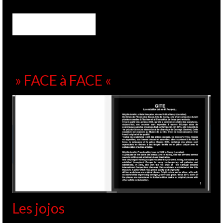
» FACE à FACE «
Les jojos