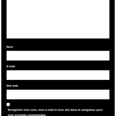
Nom
*
E-mail
*
Site web
Enregistrer mon nom, mon e-mail et mon site dans le navigateur pour
mon prochain commentaire.