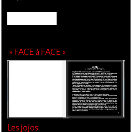
» FACE à FACE «
Les jojos