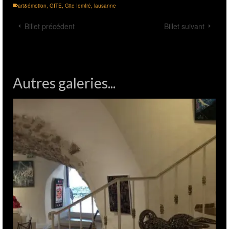
art&émotion
,
GITE
,
Gite Iemfré
,
lausanne
Billet précédent
Billet suivant
Autres galeries...