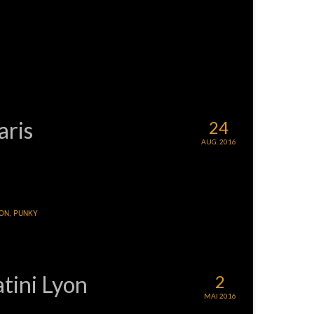
aris
24
AUG. 2016
SON
,
PUNKY
atini Lyon
2
MAI 2016