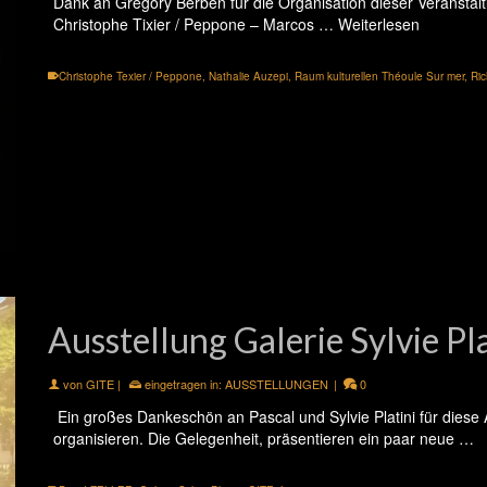
Dank an Gregory Berben für die Organisation dieser Veranstal
Christophe Tixier / Peppone – Marcos …
Weiterlesen
Christophe Texier / Peppone
,
Nathalie Auzepi
,
Raum kulturellen Théoule Sur mer
,
Ric
Ausstellung Galerie Sylvie Pla
von
GITE
|
eingetragen in:
AUSSTELLUNGEN
|
0
Ein großes Dankeschön an Pascal und Sylvie Platini für diese
organisieren. Die Gelegenheit, präsentieren ein paar neue …