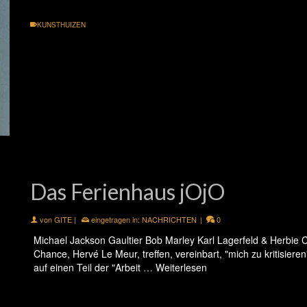
KUNSTHUIZEN
Das Ferienhaus jOjO
von
GITE
|
eingetragen in:
NACHRICHTEN
|
0
Michael Jackson Gaultier Bob Marley Karl Lagerfeld & Herbie Co
Chance, Hervé Le Meur, treffen, vereinbart, "mich zu kritisier
auf einen Teil der "Arbeit …
Weiterlesen