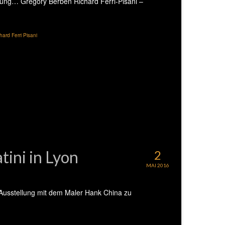
tung… Gregory Berben Richard Ferri-Pisani –
hard Ferri Pisani
tini in Lyon
2
MAI 2016
 Ausstellung mit dem Maler Hank China zu