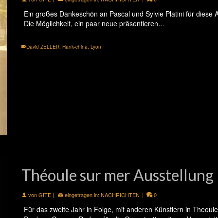
Ein großes Dankeschön an Pascal und Sylvie Platini für diese 
Die Möglichkeit, ein paar neue präsentieren…
David ZELLER
,
Hank-china
,
Lyon
Théoule sur mer Ausstellung
von
GITE
|
eingetragen in:
NACHRICHTEN
|
0
Für das zweite Jahr in Folge, mit anderen Künstlern in Theoul