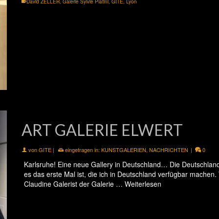
David ZELLER
,
Galerie Sylvie Platini
,
GITE
,
Lyon
ART GALERIE ELWERT
von
GITE
|
eingetragen in:
KUNSTGALERIEN
,
NACHRICHTEN
|
0
Karlsruhe! Eine neue Gallery in Deutschland… Die Deutschland?
es das erste Mal ist, die ich in Deutschland verfügbar machen.
Claudine Galerist der Galerie …
Weiterlesen