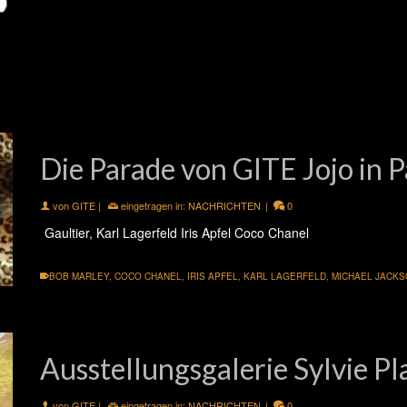
Die Parade von GITE Jojo in P
von
GITE
|
eingetragen in:
NACHRICHTEN
|
0
Gaultier, Karl Lagerfeld Iris Apfel Coco Chanel
BOB MARLEY
,
COCO CHANEL
,
IRIS APFEL
,
KARL LAGERFELD
,
MICHAEL JACK
Ausstellungsgalerie Sylvie Pl
von
GITE
|
eingetragen in:
NACHRICHTEN
|
0