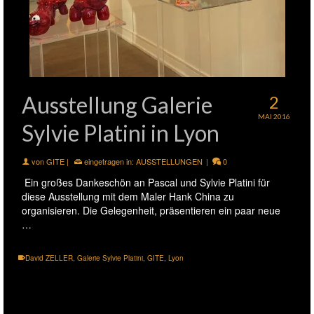
Ausstellung Galerie
2
MAI 2016
Sylvie Platini in Lyon
von
GITE
|
eingetragen in:
AUSSTELLUNGEN
|
0
Ein großes Dankeschön an Pascal und Sylvie Platini für
diese Ausstellung mit dem Maler Hank China zu
organisieren. Die Gelegenheit, präsentieren ein paar neue
…
David ZELLER
,
Galerie Sylvie Platini
,
GITE
,
Lyon