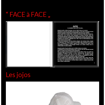
“ FACE à FACE „
Les jojos