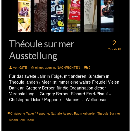
Théoule sur mer
2
MAI 2016
Ausstellung
von
GITE
|
eingetragen in:
NACHRICHTEN
|
0
Für das zweite Jahr in Folge, mit anderen Künstlern in
Theoule landen / Meer ist immer eine wahre Freude! Vielen
Dank an Gregory Berben für die Organisation dieser
Veranstaltung… Gregory Berben Richard Ferri-Pisani –
Christophe Tixier / Peppone – Marcos …
Weiterlesen
Christophe Texier / Peppone
,
Nathalie Auzepi
,
Raum kulturellen Théoule Sur mer
,
Richard Ferri Pisani