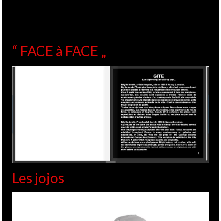
“ FACE à FACE „
Les jojos