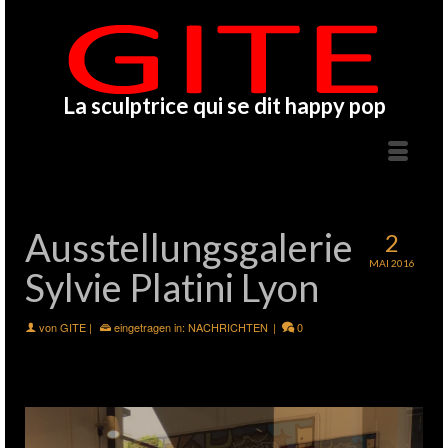
La sculptrice qui se dit happy pop
Ausstellungsgalerie
2
MAI 2016
Sylvie Platini Lyon
von
GITE
|
eingetragen in:
NACHRICHTEN
|
0