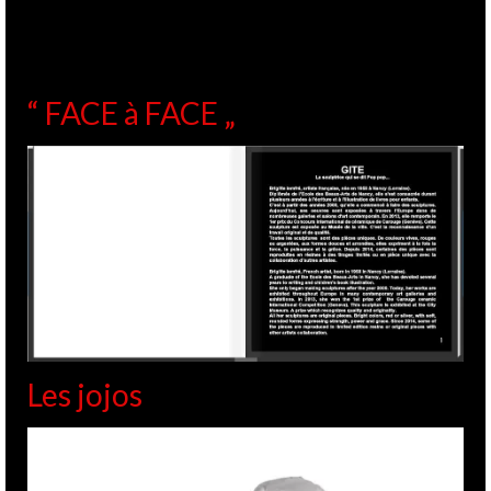
“ FACE à FACE „
Les jojos