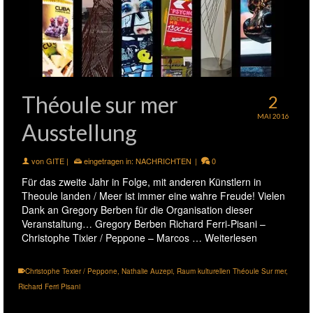
Théoule sur mer
2
MAI 2016
Ausstellung
von
GITE
|
eingetragen in:
NACHRICHTEN
|
0
Für das zweite Jahr in Folge, mit anderen Künstlern in
Theoule landen / Meer ist immer eine wahre Freude! Vielen
Dank an Gregory Berben für die Organisation dieser
Veranstaltung… Gregory Berben Richard Ferri-Pisani –
Christophe Tixier / Peppone – Marcos …
Weiterlesen
Christophe Texier / Peppone
,
Nathalie Auzepi
,
Raum kulturellen Théoule Sur mer
,
Richard Ferri Pisani