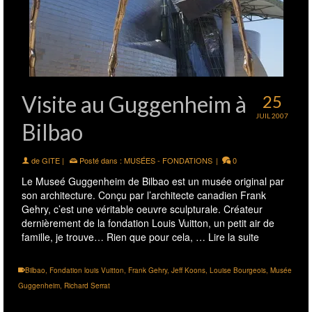
Visite au Guggenheim à
25
JUIL 2007
Bilbao
de
GITE
|
Posté dans :
MUSÉES - FONDATIONS
|
0
Le Museé Guggenheim de Bilbao est un musée original par
son architecture. Conçu par l’architecte canadien Frank
Gehry, c’est une véritable oeuvre sculpturale. Créateur
dernièrement de la fondation Louis Vuitton, un petit air de
famille, je trouve… Rien que pour cela, …
Lire la suite
Bilbao
,
Fondation louis Vuitton
,
Frank Gehry
,
Jeff Koons
,
Louise Bourgeois
,
Musée
Guggenheim
,
Richard Serrat