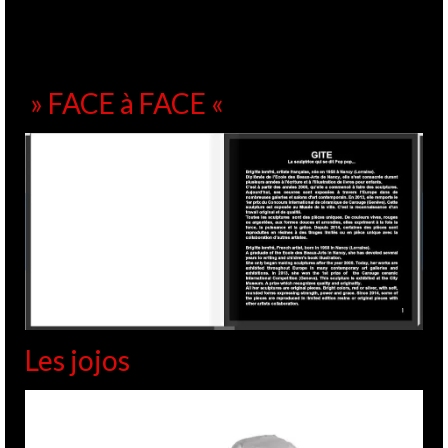
» FACE à FACE «
Les jojos