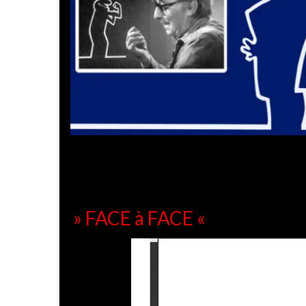
» FACE à FACE «