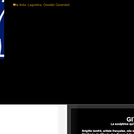
la linéa
,
Lagostina
,
Osvaldo Cavandoli