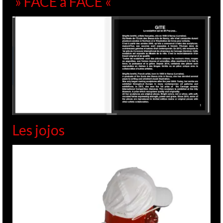
» FACE à FACE «
Les jojos