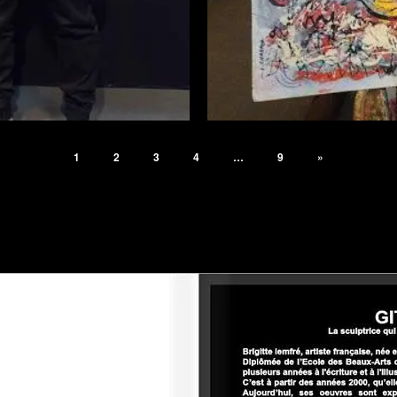
1
2
3
4
…
9
»