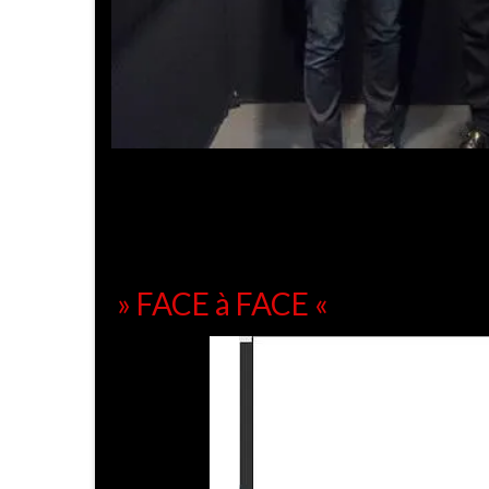
» FACE à FACE «