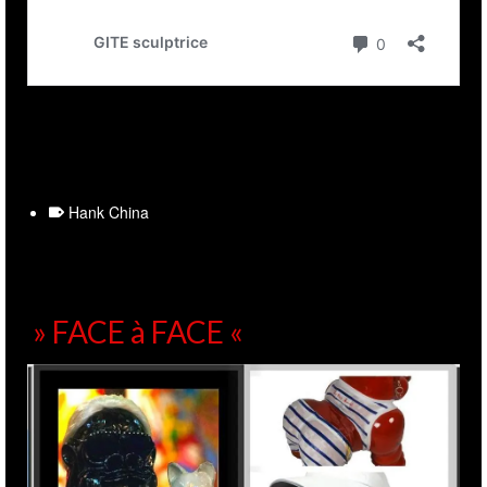
Hank China
» FACE à FACE «