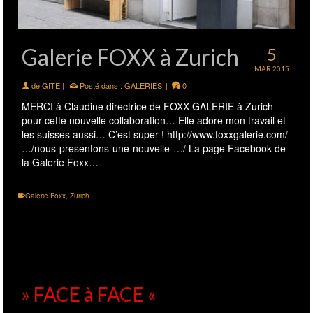
Galerie FOXX à Zurich
5
MAR 2015
de
GITE
|
Posté dans :
GALERIES
|
0
MERCI à Claudine directrice de FOXX GALERIE à Zurich
pour cette nouvelle collaboration… Elle adore mon travail et
les suisses aussi… C’est super ! http://www.foxxgalerie.com/
…/nous-presentons-une-nouvelle-…/ La page Facebook de
la Galerie Foxx…
Galerie Foxx
,
Zurich
» FACE à FACE «