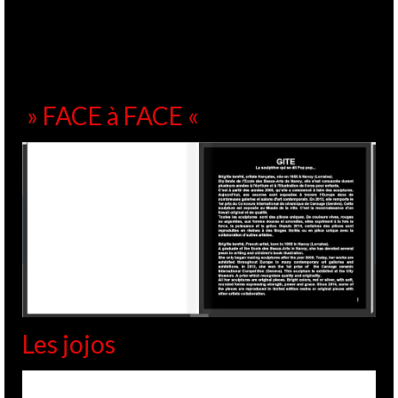
» FACE à FACE «
Les jojos