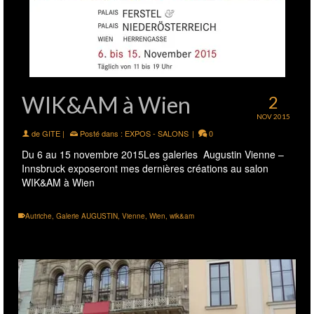
WIK&AM à Wien
2
NOV 2015
de
GITE
|
Posté dans :
EXPOS - SALONS
|
0
Du 6 au 15 novembre 2015Les galeries Augustin Vienne –
Innsbruck exposeront mes dernières créations au salon
WIK&AM à Wien
Autriche
,
Galerie AUGUSTIN
,
Vienne
,
Wien
,
wik&am