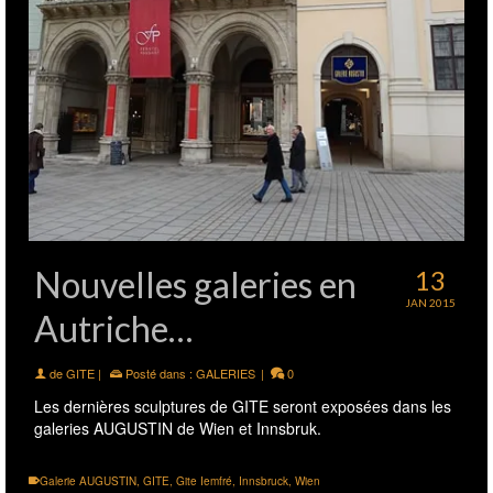
Nouvelles galeries en
13
JAN 2015
Autriche…
de
GITE
|
Posté dans :
GALERIES
|
0
Les dernières sculptures de GITE seront exposées dans les
galeries AUGUSTIN de Wien et Innsbruk.
Galerie AUGUSTIN
,
GITE
,
Gite Iemfré
,
Innsbruck
,
Wien