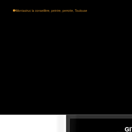
Montastruc la conseillère
,
peintre
,
perrotte
,
Toulouse