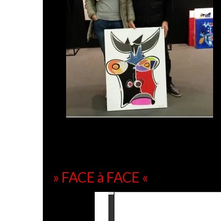
» FACE à FACE «