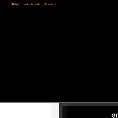
AAF
,
Kunsthuis Leiden
,
Maastricht