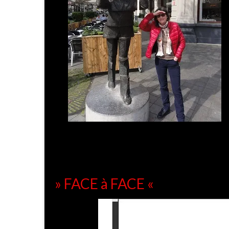
» FACE à FACE «