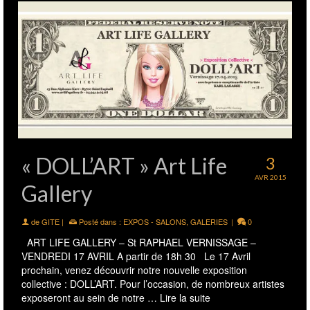
« DOLL’ART » Art Life
3
AVR 2015
Gallery
de
GITE
|
Posté dans :
EXPOS - SALONS
,
GALERIES
|
0
ART LIFE GALLERY – St RAPHAEL VERNISSAGE –
VENDREDI 17 AVRIL A partir de 18h 30 Le 17 Avril
prochain, venez découvrir notre nouvelle exposition
collective : DOLL’ART. Pour l’occasion, de nombreux artistes
exposeront au sein de notre …
Lire la suite