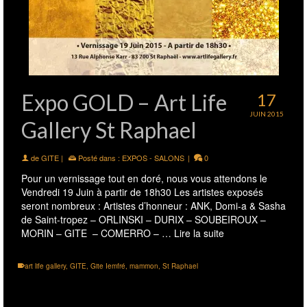
Expo GOLD – Art Life
17
JUIN 2015
Gallery St Raphael
de
GITE
|
Posté dans :
EXPOS - SALONS
|
0
Pour un vernissage tout en doré, nous vous attendons le
Vendredi 19 Juin à partir de 18h30 Les artistes exposés
seront nombreux : Artistes d’honneur : ANK, Domi-a & Sasha
de Saint-tropez – ORLINSKI – DURIX – SOUBEIROUX –
MORIN – GITE – COMERRO – …
Lire la suite
art life gallery
,
GITE
,
Gite Iemfré
,
mammon
,
St Raphael