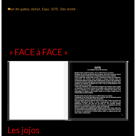
art life gallery
,
doll'art
,
Expo
,
GITE
,
Gite Iemfré
» FACE à FACE «
Les jojos