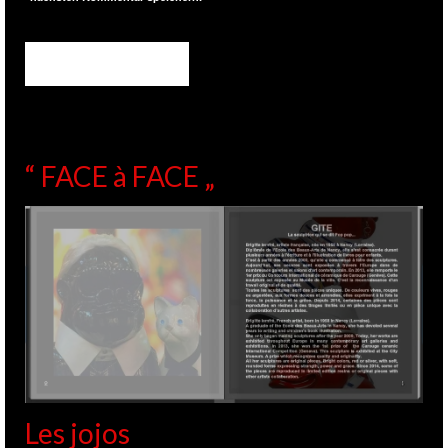
“ FACE à FACE „
Les jojos